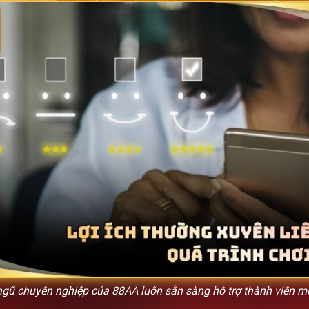
ngũ chuyên nghiệp của 88AA luôn sẵn sàng hỗ trợ thành viên mọ