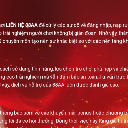
hơi
LIÊN HỆ 88AA
để xử lý các sự cố về đăng nhập, nạp rú
úp trải nghiệm người chơi không bị gián đoạn. Nhờ vậy, thà
gũ chuyên môn tạo nên sự khác biệt so với các nền tảng k
ách sử dụng tính năng, lựa chọn trò chơi phù hợp và chi
 nâng cao trải nghiệm mà vẫn đảm bảo an toàn. Tư vấn trực
 vậy, dịch vụ hỗ trợ của 88AA luôn được đánh giá cao.
 thông báo sớm về các khuyến mãi, bonus hoặc chương trì
g tối đa cơ hội thưởng. Đồng thời, việc này tăng giá trị t