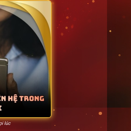
i lúc