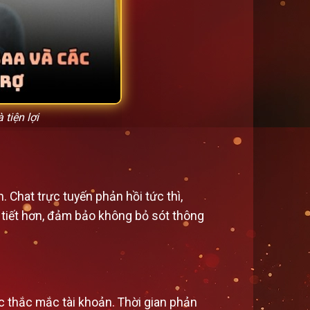
tiện lợi
. Chat trực tuyến phản hồi tức thì,
i tiết hơn, đảm bảo không bỏ sót thông
ặc thắc mắc tài khoản. Thời gian phản