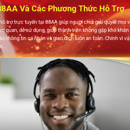
 88AA Và Các Phương Thức Hỗ Trợ
 trợ trực tuyến tại 88AA giúp người chơi giải quyết mọi v
trực quan, dễ sử dụng, giúp thành viên không gặp khó khăn 
o thông tin cá nhân và giao dịch luôn an toàn. Chính vì vậ
n.