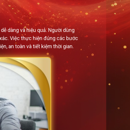
 dễ dàng và hiệu quả. Người dùng
 xác. Việc thực hiện đúng các bước
ện, an toàn và tiết kiệm thời gian.