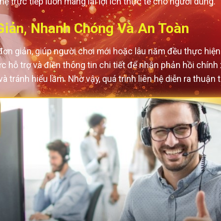
 hệ trực tiếp luôn mang lại lợi ích thực tế cho người dùng.
Giản, Nhanh Chóng Và An Toàn
đơn giản, giúp người chơi mới hoặc lâu năm đều thực hiện
 hỗ trợ và điền thông tin chi tiết để nhận phản hồi chính
 tránh hiểu lầm. Nhờ vậy, quá trình liên hệ diễn ra thuận ti