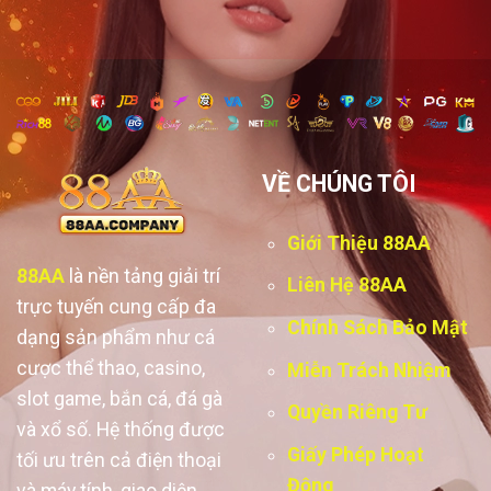
VỀ CHÚNG TÔI
Giới Thiệu 88AA
88AA
là nền tảng giải trí
Liên Hệ 88AA
trực tuyến cung cấp đa
Chính Sách Bảo Mật
dạng sản phẩm như cá
cược thể thao, casino,
Miễn Trách Nhiệm
slot game, bắn cá, đá gà
Quyền Riêng Tư
và xổ số. Hệ thống được
Giấy Phép Hoạt
tối ưu trên cả điện thoại
Động