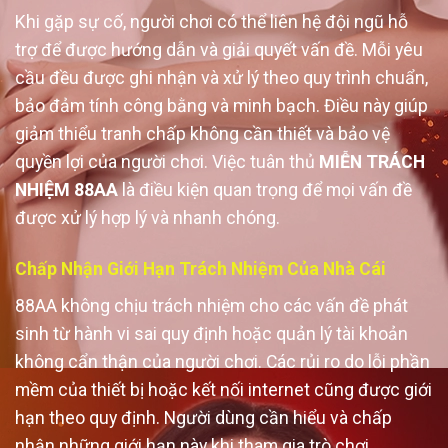
Khi gặp sự cố, người chơi có thể liên hệ đội ngũ hỗ
trợ để được hướng dẫn và giải quyết vấn đề. Mỗi yêu
cầu đều được ghi nhận và xử lý theo quy trình chuẩn,
bảo đảm tính công bằng và minh bạch. Điều này giúp
giảm thiểu tranh chấp không cần thiết và bảo vệ
quyền lợi của người chơi. Việc tuân thủ
MIỄN TRÁCH
NHIỆM 88AA
là điều kiện quan trọng để mọi vấn đề
được xử lý hợp lý và nhanh chóng.
Chấp Nhận Giới Hạn Trách Nhiệm Của Nhà Cái
88AA không chịu trách nhiệm cho các vấn đề phát
sinh từ hành vi sai quy định hoặc quản lý tài khoản
không cẩn thận của người chơi. Các rủi ro do lỗi phần
mềm của thiết bị hoặc kết nối internet cũng được giới
hạn theo quy định. Người dùng cần hiểu và chấp
nhận những giới hạn này khi tham gia trò chơi.