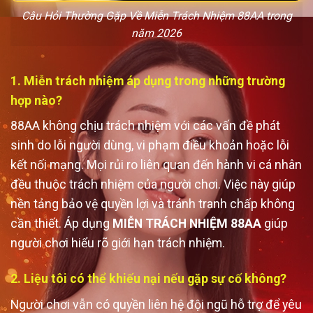
Câu Hỏi Thường Gặp Về Miễn Trách Nhiệm 88AA trong
năm 2026
1. Miễn trách nhiệm áp dụng trong những trường
hợp nào?
88AA không chịu trách nhiệm với các vấn đề phát
sinh do lỗi người dùng, vi phạm điều khoản hoặc lỗi
kết nối mạng. Mọi rủi ro liên quan đến hành vi cá nhân
đều thuộc trách nhiệm của người chơi. Việc này giúp
nền tảng bảo vệ quyền lợi và tránh tranh chấp không
cần thiết. Áp dụng
MIỄN TRÁCH NHIỆM 88AA
giúp
người chơi hiểu rõ giới hạn trách nhiệm.
2. Liệu tôi có thể khiếu nại nếu gặp sự cố không?
Người chơi vẫn có quyền liên hệ đội ngũ hỗ trợ để yêu