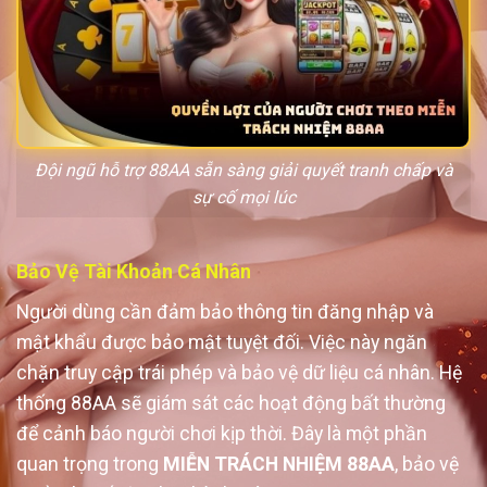
Đội ngũ hỗ trợ 88AA sẵn sàng giải quyết tranh chấp và
sự cố mọi lúc
Bảo Vệ Tài Khoản Cá Nhân
Người dùng cần đảm bảo thông tin đăng nhập và
mật khẩu được bảo mật tuyệt đối. Việc này ngăn
chặn truy cập trái phép và bảo vệ dữ liệu cá nhân. Hệ
thống 88AA sẽ giám sát các hoạt động bất thường
để cảnh báo người chơi kịp thời. Đây là một phần
quan trọng trong
MIỄN TRÁCH NHIỆM 88AA
, bảo vệ