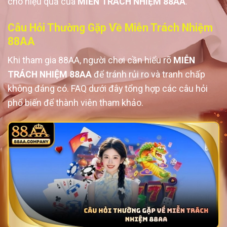
cho hiệu quả của
MIỄN TRÁCH NHIỆM 88AA
.
Câu Hỏi Thường Gặp Về Miễn Trách Nhiệm
88AA
Khi tham gia 88AA, người chơi cần hiểu rõ
MIỄN
TRÁCH NHIỆM 88AA
để tránh rủi ro và tranh chấp
không đáng có. FAQ dưới đây tổng hợp các câu hỏi
phổ biến để thành viên tham khảo.