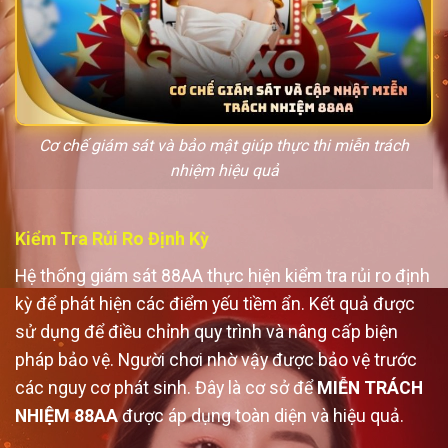
Cơ chế giám sát và bảo mật giúp thực thi miễn trách
nhiệm hiệu quả
Kiểm Tra Rủi Ro Định Kỳ
Hệ thống giám sát 88AA thực hiện kiểm tra rủi ro định
kỳ để phát hiện các điểm yếu tiềm ẩn. Kết quả được
sử dụng để điều chỉnh quy trình và nâng cấp biện
pháp bảo vệ. Người chơi nhờ vậy được bảo vệ trước
các nguy cơ phát sinh. Đây là cơ sở để
MIỄN TRÁCH
NHIỆM 88AA
được áp dụng toàn diện và hiệu quả.