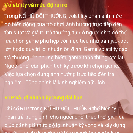
Volatility và mức độ rủi ro
Trong NỔ HŨ ĐỔI THƯỞNG, volatility phản ánh mức
độ biến động của trò chơi, ảnh hưởng trực tiếp đến
tần suất và giá trị trả thưởng, từ đó người chơi có thể
lựa chọn game phù hợp với mục tiêu như săn jackpot
lớn hoặc duy trì lợi nhuận ổn định. Game volatility cao
trả thưởng lớn nhưng hiếm, game thấp thì ngược lại.
Người chơi cần phân tích kỹ trước khi chọn game.
Việc lựa chọn đúng ảnh hưởng trực tiếp đến trải
nghiệm. Cũng chính là kinh nghiệm hữu ích.
RTP và lợi nhuận kỳ vọng dài hạn
Chỉ số RTP trong NỔ HŨ ĐỔI THƯỞNG thể hiện tỷ lệ
hoàn trả trung bình cho người chơi theo thời gian dài,
giúp đánh giá mức độ lợi nhuận kỳ vọng và xây dựng