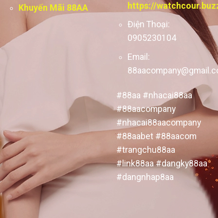
https://watchcour.buz
Khuyến Mãi 88AA
Điện Thoại:
0905230104
Email:
88aacompany@gmail.
#88aa #nhacai88aa
#88aacompany
#nhacai88aacompany
#88aabet #88aacom
#trangchu88aa
#link88aa #dangky88aa
#dangnhap8aa