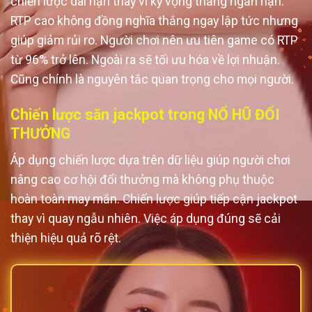
chiến lược dài hạn thay vì kỳ vọng thắng ngắn hạn.
RTP cao không đồng nghĩa thắng ngay lập tức nhưng
giúp giảm rủi ro. Người chơi nên ưu tiên game có RTP
từ 96% trở lên. Ngoài ra sẽ tối ưu hóa về lợi nhuận.
Cũng chính là nguyên tắc quan trọng cho mọi người.
Chiến lược săn jackpot trong NỔ HŨ ĐỔI
THƯỞNG
Áp dụng chiến lược dựa trên dữ liệu giúp người chơi
nâng cao cơ hội đổi thưởng mà không phụ thuộc
hoàn toàn may mắn. Chiến lược giúp tiếp cận jackpot
thay vì quay ngẫu nhiên. Việc áp dụng đúng sẽ cải
thiện hiệu quả rõ rệt.