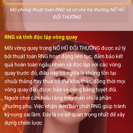
Mô phỏng thuật toán RNG và cơ chế trả thưởng NỔ HŨ
ĐỔI THƯỞNG
RNG và tính độc lập vòng quay
Mỗi vòng quay trong NỔ HŨ ĐỔI THƯỞNG được xử lý
bởi thuật toán RNG hoạt động liên tục, đảm bảo kết
quả hoàn toàn ngẫu nhiên và độc lập với các vòng
quay trước đó, điều này có nghĩa là không tồn tại
chuỗi thắng hay thua có thể khai thác, đồng thời mọi
vòng quay đều được bảo vệ công bằng tuyệt đối.
Người chơi cần hiểu rằng may mắn chỉ là phần
thưởng phụ. Việc nhận diện bản chất RNG giúp tránh
kỳ vọng sai lầm. Đây là cơ sở quan trọng nhất để xây
dựng chiến lược.