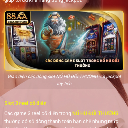
giúp tối ưu khả năng trúng jackpot.
Giao diện các dòng slot NỔ HŨ ĐỔI THƯỞNG với jackpot
lũy tiến
Slot 3 reel cổ điển
Các game 3 reel cổ điển trong
NỔ HŨ ĐỔI THƯỞNG
thường có số dòng thanh toán hạn chế nhưng mức