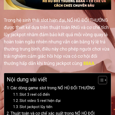
Trong hệ sinh thái slot hiện đại, NỔ HŨ ĐỔI THƯỞNG
được thiết kế dựa trên thuật toán RNG và cơ chế tích
lũy jackpot nhằm đảm bảo kết quả mỗi vòng quay là
hoàn toàn ngẫu nhiên nhưng vẫn cân bằng tỷ lệ trả
thưởng trung bình, điều này cho phép người chơi vừa
trải nghiệm cảm giác hồi hộp vừa có cơ hội đổi
thưởng hấp dẫn khi trúng jackpot cùng
88AA
.
Nội dung vài viết
Các dòng game slot trong NỔ HŨ ĐỔI THƯỞNG
Slot 3 reel cổ điển
Slot video 5 reel hiện đại
Slot jackpot lũy tiến
Thuật toán và cơ chế xác suất trong NỔ HŨ ĐỔI