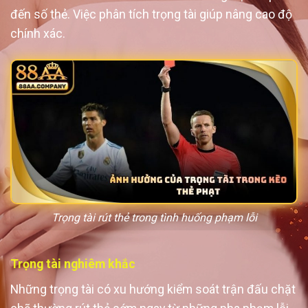
đến số thẻ. Việc phân tích trọng tài giúp nâng cao độ
chính xác.
Trọng tài rút thẻ trong tình huống phạm lỗi
Trọng tài nghiêm khắc
Những trọng tài có xu hướng kiểm soát trận đấu chặt