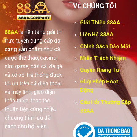
đọc
VỀ CHÚNG TÔI
kèo
thực
chiến
Giới Thiệu 88AA
2026
88AA
là nền tảng giải trí
Liên Hệ 88AA
trực tuyến cung cấp đa
Chính Sách Bảo Mật
dạng sản phẩm như cá
cược thể thao, casino,
Miễn Trách Nhiệm
slot game, bắn cá, đá gà
Quyền Riêng Tư
và xổ số. Hệ thống được
Giấy Phép Hoạt
tối ưu trên cả điện thoại
Động
và máy tính, giao diện
thân thiện, thao tác
Câu Hỏi Thường Gặp
thuận tiện cùng nhiều
88AA
chương trình ưu đãi
dành cho hội viên.