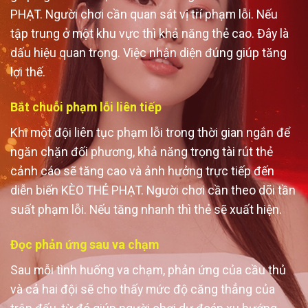
PHẠT. Người chơi cần quan sát vị trí phạm lỗi. Nếu
tập trung ở một khu vực thì khả năng thẻ cao. Đây là
dấu hiệu quan trọng. Việc nhận diện đúng giúp tăng
lợi thế.
Bắt chuỗi phạm lỗi liên tiếp
Khi một đội liên tục phạm lỗi trong thời gian ngắn để
ngăn chặn đối phương, khả năng trọng tài rút thẻ
cảnh cáo sẽ tăng cao và ảnh hưởng trực tiếp đến
diễn biến KÈO THẺ PHẠT. Người chơi cần theo dõi tần
suất phạm lỗi. Nếu tăng nhanh thì thẻ sẽ xuất hiện.
Đọc phản ứng sau va chạm
Sau mỗi tình huống va chạm, phản ứng của cầu thủ
và cả hai đội sẽ cho thấy mức độ căng thẳng của