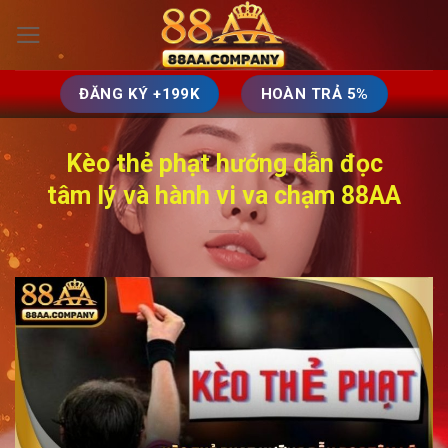
Chuyển
đến
nội
ĐĂNG KÝ +199K
HOÀN TRẢ 5%
dung
Kèo thẻ phạt hướng dẫn đọc
tâm lý và hành vi va chạm 88AA