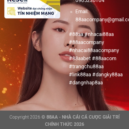
0905230104
Email:
88aacompany@gmail.
#88aa #nhacai88aa
#88aacompany
#nhacai88aacompany
#88aabet #88aacom
#trangchu88aa
#link88aa #dangky88aa
#dangnhap8aa
Copyright 2026 ©
88AA - NHÀ CÁI CÁ CƯỢC GIẢI TRÍ
CHÍNH THỨC 2026