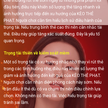
chẽ thường rút thẻ sớm ngay từ những pha phạm lỗi
đầu tiên, điều này khiến số lượng thẻ tăng nhanh và
ảnh hưởng trực tiếp đến xu hướng của KÈO THẺ
PHẠT. Người chơi cần tìm hiểu lịch sử điều hành của
trọng tài. Nếu trung bình thẻ cao thì nên cân nhắc tài
thẻ. Điều này giúp tăng xác suất đúng. Đây là yếu tố
quan trọng.
Trọng tài thiên về kiểm soát mềm
Một số trọng tài có xu hướng nhắc nhở thay vì rút thẻ
trong các tình huống nhẹ, điều này khiến số lượng thẻ
giảm và ảnh hưởng đến kết quả của KÈO THẺ PHẠT.
Người chơi cần nhận diện phong cách này sớm. Nếu
trận đấu ít thẻ dù có va chạm thì nên điều chỉnh lựa
chọn. Không nên cố theo tài. Việc hiểu trọng tài giúp
tránh sai lầm.