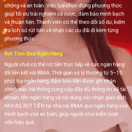
chóng và an toàn. Việc lựa chọn đúng phương thức
giúp tối ưu trải nghiệm cá cược, đảm bảo minh bạch
và thuận tiện. Thành viên có thể theo dõi số dư, kiểm
tra lịch sử rút tiền và nhận các ưu đãi đi kèm từng
phương thức.
Rút Tiền Qua Ngân Hàng
Người chơi có thể rút tiền trực tiếp về các ngân hàng
đã liên kết với 88AA. Thời gian xử lý thường từ 5–15
phút tùy ngân hàng, đảm bảo tiền được ghi nhận
chính xác. Hệ thống cung cấp đầy đủ thông tin số tài
khoản, tên ngân hàng và nội dung xác nhận giao dịch.
Nhờ đó, RÚT TIỀN tại nhà cái 88AA qua ngân hàng vừa
minh bạch vừa an toàn, giúp người chơi kiểm soát
vốn hiệu quả.