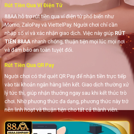
Rút Tiền Qua Ví Điện Tử
88AA hỗ trợ rút tiền qua ví điện tử phổ biến như
Momo, ZaloPay và ViettelPay. Người chơi chỉ cần
nhập số ví và xác nhận giao dịch. Việc này giúp
RÚT
TIỀN 88AA
nhanh chóng, thuận tiện mọi lúc mọi nơi
và đảm bảo an toàn tuyệt đối.
Rút Tiền Qua QR Pay
Người chơi có thể quét QR Pay để nhận tiền trực tiếp
vào tài khoản ngân hàng liên kết. Giao dịch thường xử
lý tức thì, giúp nhận thưởng ngay sau khi kết thúc trò
chơi. Nhờ phương thức đa dạng, phương thức này trở
nên linh hoạt và thuận tiện cho tất cả thành viên.