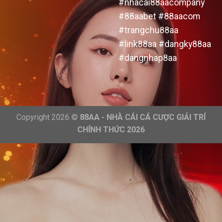
#nhacai88aacompany
#88aabet #88aacom
#trangchu88aa
#link88aa #dangky88aa
#dangnhap8aa
Copyright 2026 ©
88AA - NHÀ CÁI CÁ CƯỢC GIẢI TRÍ
CHÍNH THỨC 2026