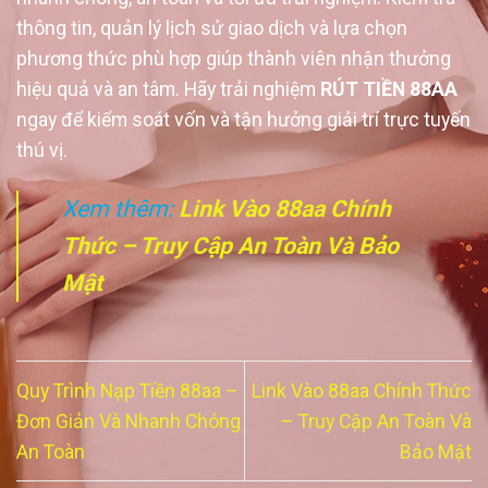
thông tin, quản lý lịch sử giao dịch và lựa chọn
phương thức phù hợp giúp thành viên nhận thưởng
hiệu quả và an tâm. Hãy trải nghiệm
RÚT TIỀN 88AA
ngay để kiểm soát vốn và tận hưởng giải trí trực tuyến
thú vị.
Xem thêm:
Link Vào 88aa Chính
Thức – Truy Cập An Toàn Và Bảo
Mật
Quy Trình Nạp Tiền 88aa –
Link Vào 88aa Chính Thức
Đơn Giản Và Nhanh Chóng
– Truy Cập An Toàn Và
An Toàn
Bảo Mật