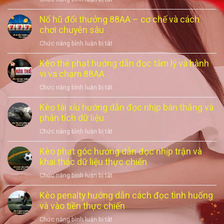
88aa
rủi
Nổ
phân
ro
hũ
Nổ hũ đổi thưởng 88AA – cơ chế và cách
tích
tiềm
B52
chơi chuyên sâu
thuật
ẩn
tìm
toán
ở
Chức năng bình luận bị tắt
hiểu
và
Nổ
tính
chiến
hũ
Kèo thẻ phạt hướng dẫn đọc tâm lý và hành
năng
lược
đổi
vi va chạm 88AA
và
thưởng
mẹo
ở
Chức năng bình luận bị tắt
88AA
săn
Kèo
–
jackpot
thẻ
Kèo tài xỉu hướng dẫn đọc nhịp bàn thắng và
cơ
tại
phạt
phân tích dữ liệu
chế
88aa
hướng
và
ở
Chức năng bình luận bị tắt
dẫn
cách
Kèo
đọc
chơi
tài
Kèo phạt góc hướng dẫn đọc nhịp trận và
tâm
chuyên
xỉu
khai thác dữ liệu thực chiến
lý
sâu
hướng
và
ở
Chức năng bình luận bị tắt
dẫn
hành
Kèo
đọc
vi
phạt
Kèo penalty hướng dẫn cách đọc tình huống
nhịp
va
góc
và vào tiền thực chiến
bàn
chạm
hướng
thắng
ở
Chức năng bình luận bị tắt
88AA
dẫn