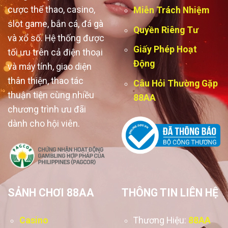
cược thể thao, casino,
Miễn Trách Nhiệm
slot game, bắn cá, đá gà
Quyền Riêng Tư
và xổ số. Hệ thống được
Giấy Phép Hoạt
tối ưu trên cả điện thoại
Động
và máy tính, giao diện
thân thiện, thao tác
Câu Hỏi Thường Gặp
thuận tiện cùng nhiều
88AA
chương trình ưu đãi
dành cho hội viên.
SẢNH CHƠI 88AA
THÔNG TIN LIÊN HỆ
Casino
Thương Hiệu:
88AA