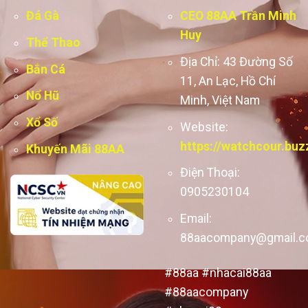
Đá Gà
CEO 88AA Trần Minh
Huy
Thể Thao
Địa Chỉ:
43 Đường Số
Bắn Cá
11, An Lạc, Hồ Chí
Nổ Hũ
Minh, Việt Nam
Xổ Số
Website:
https://watchcour.buz
Khuyến Mãi 88AA
Điện Thoại:
0905230104
Email:
88aacompany@gmail.
#88aa #nhacai88aa
#88aacompany