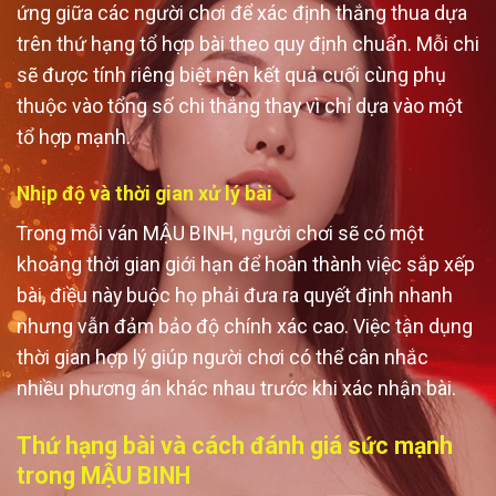
ứng giữa các người chơi để xác định thắng thua dựa
trên thứ hạng tổ hợp bài theo quy định chuẩn. Mỗi chi
sẽ được tính riêng biệt nên kết quả cuối cùng phụ
thuộc vào tổng số chi thắng thay vì chỉ dựa vào một
tổ hợp mạnh.
Nhịp độ và thời gian xử lý bài
Trong mỗi ván MẬU BINH, người chơi sẽ có một
khoảng thời gian giới hạn để hoàn thành việc sắp xếp
bài, điều này buộc họ phải đưa ra quyết định nhanh
nhưng vẫn đảm bảo độ chính xác cao. Việc tận dụng
thời gian hợp lý giúp người chơi có thể cân nhắc
nhiều phương án khác nhau trước khi xác nhận bài.
Thứ hạng bài và cách đánh giá sức mạnh
trong MẬU BINH