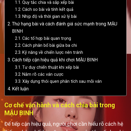
Quy tắc chia và sắp xếp bài
Cách so bài và tính kết quả
Nhịp độ và thời gian xử lý bài
Thứ hạng bài và cách đánh giá sức mạnh trong MẬU
BINH
Các tổ hợp bài quan trọng
Cách phân bổ bài giữa ba chi
Kỹ năng về chiến lược nên tránh
Cách tiếp cận hiệu quả khi chơi MẬU BINH
Tư duy chiến thuật khi xếp bài
Nắm rõ các ván cược
Xây dựng thói quen phân tích sau mỗi ván
Kết luận
Cơ chế vận hành và cách chia bài trong
MẬU BINH
Để tiếp cận hiệu quả, người chơi cần hiểu rõ cách hệ