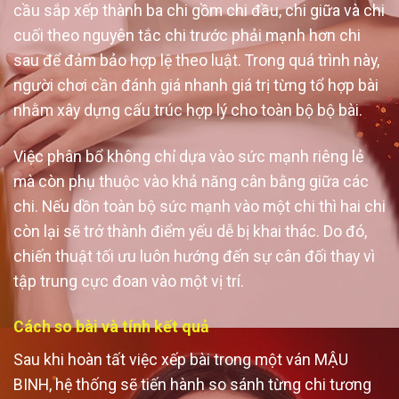
cầu sắp xếp thành ba chi gồm chi đầu, chi giữa và chi
cuối theo nguyên tắc chi trước phải mạnh hơn chi
sau để đảm bảo hợp lệ theo luật. Trong quá trình này,
người chơi cần đánh giá nhanh giá trị từng tổ hợp bài
nhằm xây dựng cấu trúc hợp lý cho toàn bộ bộ bài.
Việc phân bổ không chỉ dựa vào sức mạnh riêng lẻ
mà còn phụ thuộc vào khả năng cân bằng giữa các
chi. Nếu dồn toàn bộ sức mạnh vào một chi thì hai chi
còn lại sẽ trở thành điểm yếu dễ bị khai thác. Do đó,
chiến thuật tối ưu luôn hướng đến sự cân đối thay vì
tập trung cực đoan vào một vị trí.
Cách so bài và tính kết quả
Sau khi hoàn tất việc xếp bài trong một ván MẬU
BINH, hệ thống sẽ tiến hành so sánh từng chi tương