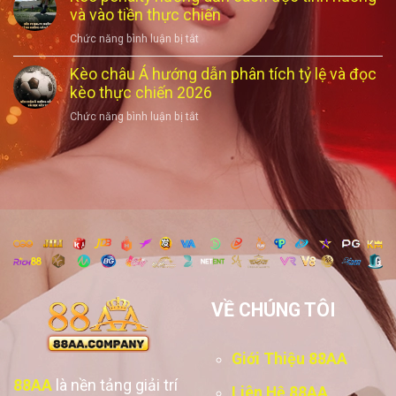
va
góc
và vào tiền thực chiến
bàn
chạm
hướng
thắng
ở
Chức năng bình luận bị tắt
88AA
dẫn
và
Kèo
đọc
phân
penalty
Kèo châu Á hướng dẫn phân tích tỷ lệ và đọc
nhịp
tích
hướng
kèo thực chiến 2026
trận
dữ
dẫn
và
ở
Chức năng bình luận bị tắt
liệu
cách
khai
Kèo
đọc
thác
châu
tình
dữ
Á
huống
liệu
hướng
và
thực
dẫn
vào
chiến
phân
tiền
tích
thực
tỷ
chiến
lệ
và
đọc
VỀ CHÚNG TÔI
kèo
thực
chiến
Giới Thiệu 88AA
2026
88AA
là nền tảng giải trí
Liên Hệ 88AA