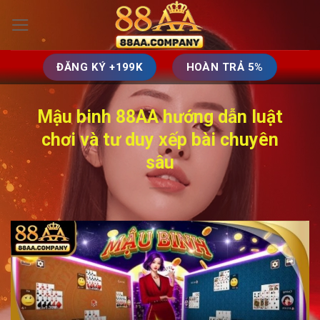
Chuyển
đến
nội
ĐĂNG KÝ +199K
HOÀN TRẢ 5%
dung
Mậu binh 88AA hướng dẫn luật
chơi và tư duy xếp bài chuyên
sâu