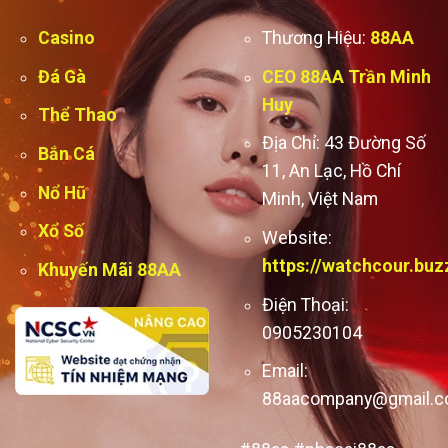
Casino
Thương Hiệu:
88AA
Đá Gà
CEO 88AA Trần Minh
Huy
Thể Thao
Địa Chỉ:
43 Đường Số
Bắn Cá
11, An Lạc, Hồ Chí
Nổ Hũ
Minh, Việt Nam
Xổ Số
Website:
https://watchcour.buz
Khuyến Mãi 88AA
Điện Thoại:
0905230104
Email:
88aacompany@gmail.