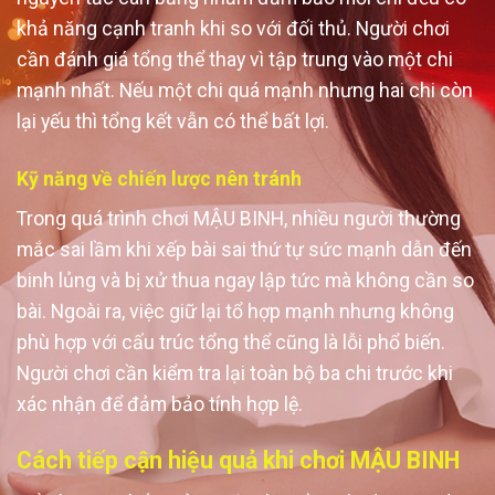
khả năng cạnh tranh khi so với đối thủ. Người chơi
cần đánh giá tổng thể thay vì tập trung vào một chi
mạnh nhất. Nếu một chi quá mạnh nhưng hai chi còn
lại yếu thì tổng kết vẫn có thể bất lợi.
Kỹ năng về chiến lược nên tránh
Trong quá trình chơi MẬU BINH, nhiều người thường
mắc sai lầm khi xếp bài sai thứ tự sức mạnh dẫn đến
binh lủng và bị xử thua ngay lập tức mà không cần so
bài. Ngoài ra, việc giữ lại tổ hợp mạnh nhưng không
phù hợp với cấu trúc tổng thể cũng là lỗi phổ biến.
Người chơi cần kiểm tra lại toàn bộ ba chi trước khi
xác nhận để đảm bảo tính hợp lệ.
Cách tiếp cận hiệu quả khi chơi MẬU BINH