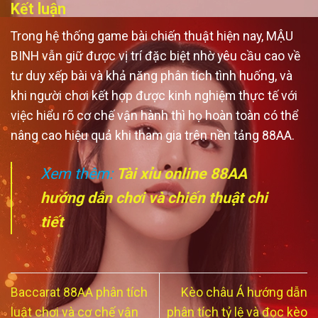
Kết luận
Trong hệ thống game bài chiến thuật hiện nay, MẬU
BINH vẫn giữ được vị trí đặc biệt nhờ yêu cầu cao về
tư duy xếp bài và khả năng phân tích tình huống, và
khi người chơi kết hợp được kinh nghiệm thực tế với
việc hiểu rõ cơ chế vận hành thì họ hoàn toàn có thể
nâng cao hiệu quả khi tham gia trên nền tảng 88AA.
Xem thêm:
Tài xỉu online 88AA
hướng dẫn chơi và chiến thuật chi
tiết
Baccarat 88AA phân tích
Kèo châu Á hướng dẫn
luật chơi và cơ chế vận
phân tích tỷ lệ và đọc kèo